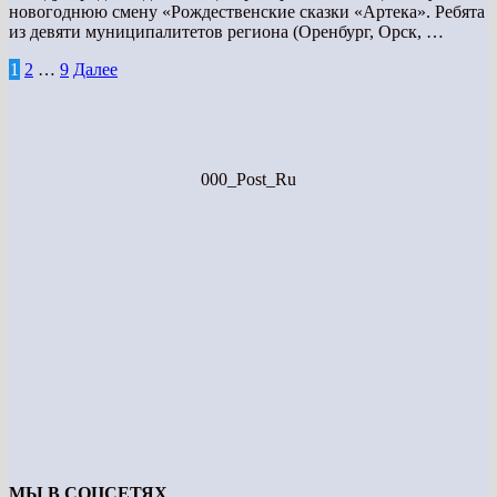
новогоднюю смену «Рождественские сказки «Артека». Ребята
из девяти муниципалитетов региона (Оренбург, Орск, …
Навигация
1
2
…
9
Далее
по
записям
000_Post_Ru
МЫ В СОЦСЕТЯХ