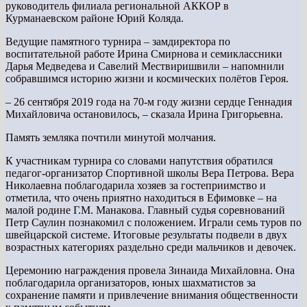
руководитель филиала региональной АККОР в
Курманаевском районе Юрий Коляда.
Ведущие памятного турнира – замдиректора по
воспитательной работе Ирина Смирнова и семиклассники
Дарья Медведева и Савелий Мествиришвили – напомнили
собравшимся историю жизни и космических полётов Героя.
– 26 сентября 2019 года на 70-м году жизни сердце Геннадия
Михайловича остановилось, – сказала Ирина Григорьевна.
Память земляка почтили минутой молчания.
К участникам турнира со словами напутствия обратился
педагог-организатор Спортивной школы Вера Петрова. Вера
Николаевна поблагодарила хозяев за гостеприимство и
отметила, что очень приятно находиться в Ефимовке – на
малой родине Г.М. Манакова. Главный судья соревнований
Петр Саулин познакомил с положением. Играли семь туров по
швейцарской системе. Итоговые результаты подвели в двух
возрастных категориях раздельно среди мальчиков и девочек.
Церемонию награждения провела Зинаида Михайловна. Она
поблагодарила организаторов, юных шахматистов за
сохранение памяти и привлечение внимания общественности