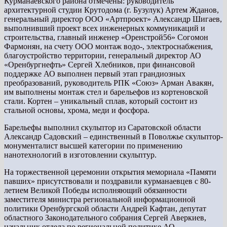
Курманаевского района отмечены: руководитель
архитектурной студии Крутодома (г. Бузулук) Артем Жданов,
генеральный директор ООО «Артпроект» Александр Шигаев,
выполнивший проект всех инженерных коммуникаций и
строительства, главный инженер «Оренстрой56» Согомон
Фармонян, на счету ООО монтаж водо-, электроснабжения,
благоустройство территории, генеральный директор АО
«Оренбургнефть» Сергей Хлебников, при финансовой
поддержке АО выполнен первый этап грандиозных
преобразований, руководитель РПК «Союз» Арман Авакян,
им выполнены монтаж стел и барельефов из кортеновской
стали. Кортен – уникальный сплав, который состоит из
стальной основы, хрома, меди и фосфора.
Барельефы выполнил скульптор из Саратовской области
Александр Садовский – единственный в Поволжье скульптор-
монументалист высшей категории по применению
нанотехнологий в изготовлении скульптур.
На торжественной церемонии открытия мемориала «Памяти
павших» присутствовали и поздравили курманаевцев с 80-
летием Великой Победы исполняющий обязанности
заместителя министра региональной информационной
политики Оренбургской области Андрей Кафтан, депутат
областного Законодательного собрания Сергей Аверкиев,
начальник отдела по региональной политике АО