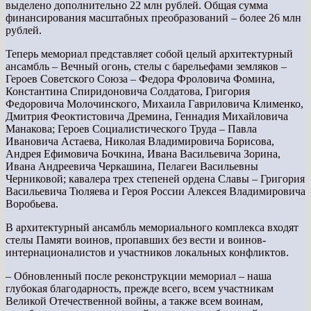
выделено дополнительно 22 млн рублей. Общая сумма
финансирования масштабных преобразований – более 26 млн
рублей.
Теперь мемориал представляет собой целый архитектурный
ансамбль – Вечный огонь, стелы с барельефами земляков –
Героев Советского Союза – Федора Фроловича Фомина,
Константина Спиридоновича Солдатова, Григория
Федоровича Молочинского, Михаила Гавриловича Клименко,
Дмитрия Феоктистовича Дремина, Геннадия Михайловича
Манакова; Героев Социалистического Труда – Павла
Ивановича Астаева, Николая Владимировича Борисова,
Андрея Ефимовича Бочкина, Ивана Васильевича Зорина,
Ивана Андреевича Черкашина, Пелагеи Васильевны
Черниковой; кавалера трех степеней ордена Славы – Григория
Васильевича Тюляева и Героя России Алексея Владимировича
Воробьева.
В архитектурный ансамбль мемориального комплекса входят
стелы Памяти воинов, пропавших без вести и воинов-
интернационалистов и участников локальных конфликтов.
– Обновленный после реконструкции мемориал – наша
глубокая благодарность, прежде всего, всем участникам
Великой Отечественной войны, а также всем воинам,