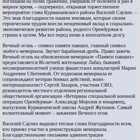
погибшим на полях сражений, умершим от болезней и ран в
мирное время, – подчеркнул, открывая торжественное
мероприятие глава Курманаевского района Василий Саулин. –
Это знак благодарности нашим землякам, которые своим
героическим трудом внесли неоценимый вклад в социально-
экономическое развитие района, родного Оренбуржья и
страны в целом. Мы все перед ними в неоплатном долгу.
Вечный огонь – символ памяти павших, главный символ
любого мемориала. Звучит барабанная дробь. Право зажечь
Вечный огонь на обновленном мемориале «Памяти павших»
предоставляется 86-летней жительнице Лабаз, бывшей
несовершеннолетней узнице фашистских концлагерей Марии
Андреевне Сбитневой. От подножия мемориала ее
сопровождают ветеран боевых действий, воин-
интернационалист Сергей Захаров, участник СВО,
руководитель местного отделения региональной
общественной организации «Ветераны специальной военной
операции Оренбуржья» Александр Морозов и юнармеец,
выпускник Курманаевской школы Андрей Жупиков. Самый
волнительный момент – зажжение Вечного огня.
Василий Саулин выразил теплые слова благодарности всем,
кто принял участие в реконструкции мемориала.
Благодарственными письмами администрации