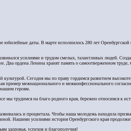
е юбилейные даты. В марте исполнилось 280 лет Оренбургской губ
звивался усилиями и трудом смелых, талантливых людей. Созда
ние. Два ордена Ленина хранят память о самоотверженном труде
ой культурой. Сегодня мы по праву гордимся развитием высоко
вая пример межнационального и межконфессионального согласи
 нашим героям.
все мы трудимся на благо родного края, бережно относимся к ис
развивалась и процветала. Чтобы наша молодежь находила призва
иной. Нашими усилиями история Оренбургского края продолжит
ям здоровья, успехов и благополучия!