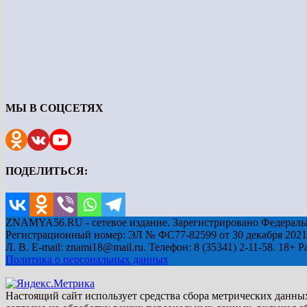
МЫ В СОЦСЕТЯХ
ПОДЕЛИТЬСЯ:
ZNAMYA56.RU - сетевое издание. Зарегистрировано Федеральн
Регистрационный номер: ЭЛ № ФС77-82599 от 30 декабря 2021
Л. В. E-mail: znami18@mail.ru. Телефон: 8 (35341) 2-11-58. 18+ 
Политика о персональных данных
Настоящий сайт использует средства сбора метрических данны