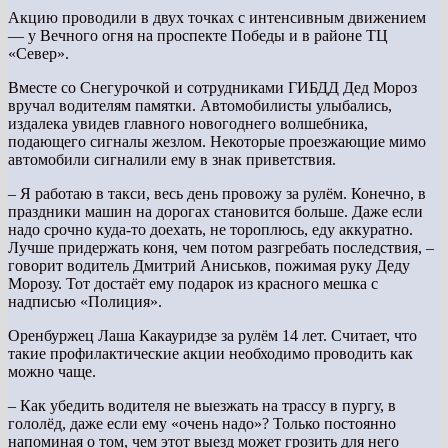
Акцию проводили в двух точках с интенсивным движением
— у Вечного огня на проспекте Победы и в районе ТЦ
«Север».
Вместе со Снегурочкой и сотрудниками ГИБДД Дед Мороз
вручал водителям памятки. Автомобилисты улыбались,
издалека увидев главного новогоднего волшебника,
подающего сигналы жезлом. Некоторые проезжающие мимо
автомобили сигналили ему в знак приветствия.
– Я работаю в такси, весь день провожу за рулём. Конечно, в
праздники машин на дорогах становится больше. Даже если
надо срочно куда-то доехать, не тороплюсь, еду аккуратно.
Лучше придержать коня, чем потом разгребать последствия, –
говорит водитель Дмитрий Аниськов, пожимая руку Деду
Морозу. Тот достаёт ему подарок из красного мешка с
надписью «Полиция».
Оренбуржец Лаша Какауридзе за рулём 14 лет. Считает, что
такие профилактические акции необходимо проводить как
можно чаще.
– Как убедить водителя не выезжать на трассу в пургу, в
гололёд, даже если ему «очень надо»? Только постоянно
напоминая о том, чем этот выезд может грозить для него